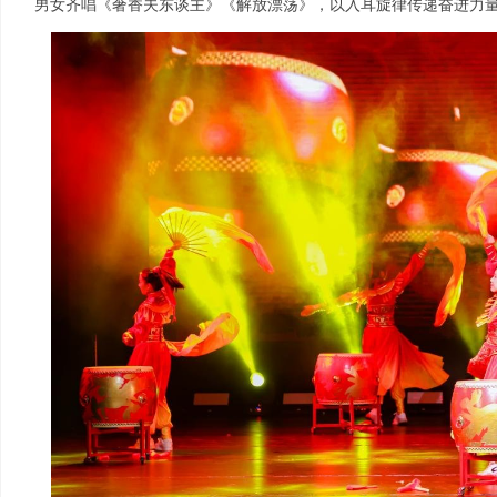
男女齐唱《奢香夫东谈主》《解放漂荡》，以入耳旋律传递奋进力