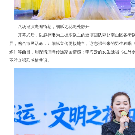
八场巡演走遍街巷，细腻之花随处敞开
开幕式后，以赵梓琳为主握东谈主的巡演团队奔赴南山区各街谈
异，贴合市民活命，让细腻宣传更接地气。谢志强带来的男生独唱
鳞》等曲目，用深情演绎传递家国情感；李海云的女生独唱《在外
不雅众强烈感情共识。