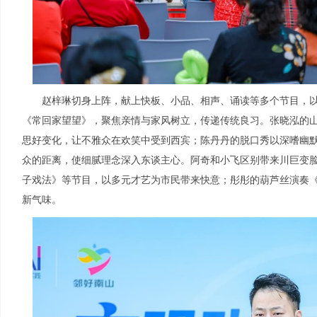
赵梓琳切身上阵，献上快板、小品、相声、诵读等多个节目，以
《常回家望望》，聚焦亲情与家风树立，传递传统良习。张晓泓的
思好变化，让不雅众在欢笑中受到西宾；陈丹丹的脱口秀以深嗜幽
众的距离，使细腻理念深入东谈主心。阿奇和小飞区别带来川巨变
子戏法》等节目，以多元才艺为市民带来快意；彤彤的葫芦丝演奏
新气味。