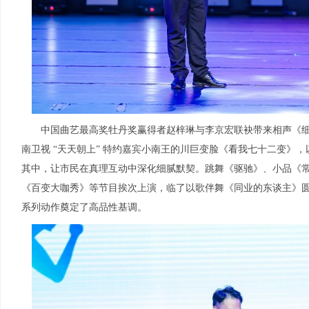
中国曲艺最高奖牡丹奖赢得者赵梓琳与李京宏联袂带来相声《细
南卫视 “天天朝上” 特约嘉宾小南王的川巨变脸《看我七十二变》
其中，让市民在真理互动中深化细腻默契。跳舞《驱驰》、小品《
《百变大咖秀》等节目挨次上演，临了以歌伴舞《同业的东谈主》
系列动作奠定了高品性基调。