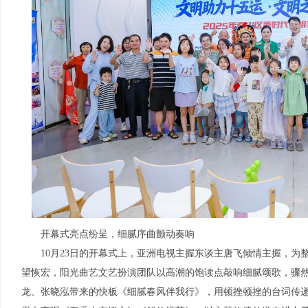
开幕式亮点纷呈，细腻序曲颤动奏响
10月23日的开幕式上，亚洲电视主握东谈主唐飞倾情主握，为
望恢宏，阳光曲艺文艺扮演团队以高潮的饱读点敲响细腻颂歌，骤
龙、张晓泓带来的快板《细腻春风伴我行》，用顿挫顿挫的台词传