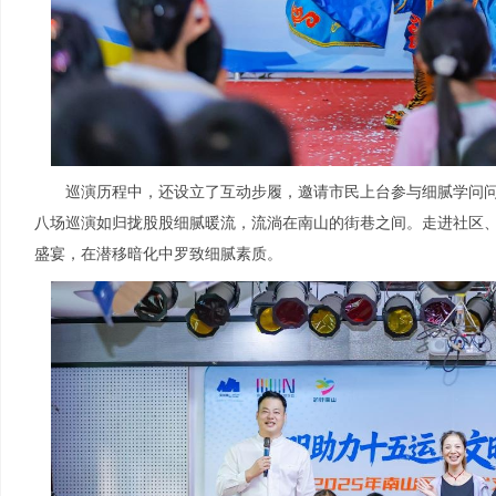
巡演历程中，还设立了互动步履，邀请市民上台参与细腻学问问
八场巡演如归拢股股细腻暖流，流淌在南山的街巷之间。走进社区
盛宴，在潜移暗化中罗致细腻素质。