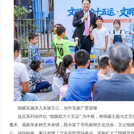
细腻实施深入东谈主心，动作见效广受讴颂
这次系列动作以 “细腻助力十五运” 为中枢，将细腻主题与文艺
魔术、戏曲等多种艺术表情，既丰富了市民精神文化活命，又让细
心。动作时候，累计劝诱上万名市民现场参与，灵验扩大了细腻宣