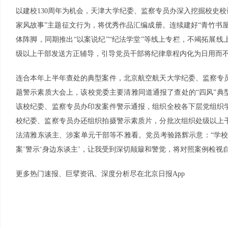
以建校130周年为机会，天津大学纪委、监察专员办深入挖掘校史校
家风故事”主题征文行为，将优秀作品汇编成册。连续建好“青竹书屋
体阵脚，同期推出“以案说纪”“纪法学堂”等线上专栏，不竭拓展
级以上干部发送方正辅导，引导党员干部将纪律章程内化为日用而
连合本年上半年查处的典型案件，北京航空航天大学纪委、监察专
题警示素质大会上，该校党委主要清雅同道通报了查处的“四风”典
该校纪委、监察专员办印发案件警示通报，组织全校各下层党组织
校纪委、监察专员办还组织拍摄警示素质片，分批次组织处级以上
法清雅东谈主、涉案单元干部等不雅看。党员考验路辉示意：“学校
案’警示‘身边东谈主’，让我受到深切颠簸和警觉，将对照案例检视
更多热门速报、巨擘资讯、深度分析尽在北京日报App