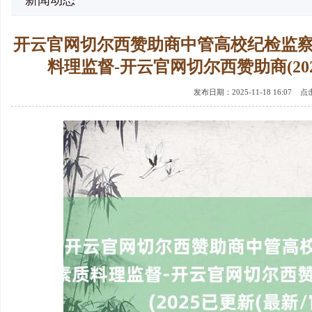
新闻动态
开云官网切尔西赞助商中管高校纪检监
料理监督-开云官网切尔西赞助商(202
发布日期：2025-11-18 16:07 