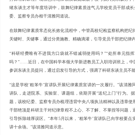
绪东谈主才等年度培训中，鼓舞纪律素质连气儿学校党员干部成长
委、监察专员办相干清雅同道说。
在鼓舞纪律素质常态化长效化流程中，中管高校纪检监察机构把纪
关键时、关键事，通过分类施教、精确滴灌，引导党员干部把纪律
“科研经费唯有不进我方口袋就不错减弱使用吗？”“处所单元指挥
吗？”……近日，在中国科学本领大学新进教员工入职培训班上，中
参训东谈主员提问，通过启发引导的方式，强调了科研东谈主员不
“这是学校‘粗笨牛’宣讲队开展纪律素质宣讲的一次履行。”该清
讲队，走进院系、实验室、课题组，依期开展“送纪上门”行为。
题，该校纪委、监察专员办梳理违背中央八项执法精神以及违章使
干部绝顶是科研主干对纪律章程不上心、不了解、不掌捏等问题，
引导拆除雄厚误区。“本年5月以来，‘粗笨牛’宣讲队已向学校要
讲十余场。”该清雅同道示意。