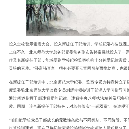
投入全校警示素质大会、投入新提任干部培训、学校纪委布告送课上
上任不久，北京师范大学总务部党委常务副布告孙富强就投入了一系
作又名新提任干部，能感受到学校纪检监察机构十分神爱纪律素质
灵验的素质。”孙富强直言，很有必要开云官网切尔西赞助商，也很是
在新提任干部培训中，北京师范大学纪委、监察专员办特意树立了
度监委驻北京师范大学监察专员刘辉带领参训干部深入学习指导习
通过阐述指挥干部违背党的纪律、违背中央八项执法精神及职务
质。同期，连合新提任干部特色，对若何落实“一岗双责”、在遵规
“咱们把学校党员干部成长的无数性条款与不同类别、不同阶段、不
打算培训课程。现在已将纪律素质设施镶嵌学校考验入党积极分子