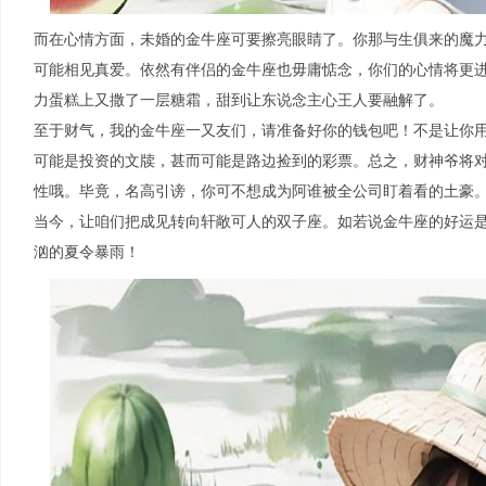
而在心情方面，未婚的金牛座可要擦亮眼睛了。你那与生俱来的魔
可能相见真爱。依然有伴侣的金牛座也毋庸惦念，你们的心情将更
力蛋糕上又撒了一层糖霜，甜到让东说念主心王人要融解了。
至于财气，我的金牛座一又友们，请准备好你的钱包吧！不是让你
可能是投资的文牍，甚而可能是路边捡到的彩票。总之，财神爷将
性哦。毕竟，名高引谤，你可不想成为阿谁被全公司盯着看的土豪
当今，让咱们把成见转向轩敞可人的双子座。如若说金牛座的好运
汹的夏令暴雨！