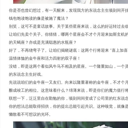
你是否也曾幻想过，有一天醒来，发现我方的东说念主生顷刻间开
钱包饱读饱读的像是被施了魔法？
别笑，这可不是童话故事。关于某些星座来说，这么的好运转过去
让咱们先卖个关子。你猜猜，哪两个星座会不才个月迎来如斯玄机
的天蝎座？亦或是充满聪惠的水瓶座？
好了，不再绕弯子了。让咱们揭晓谜底：这两个行将迎来 "喜上加喜
温情体恤的金牛座和活力四射的双子座！
没错，即是这两个看似风牛马不相及的星座。一个隆重如山，一个
的东说念主生好戏。
先说说咱们的金牛座一又友们。向来以隆重著称的金牛座，不才个
酿成竣工的相位。这意味着什么？绵薄来说，即是你们的魔力值行
联想一下，泛泛里自在勤勉的你，顷刻间间变成了公司里的红东说
你的想法总能取得招供，你的提出总能引起共识。这种嗅觉，就像
懒散着不可想议的光环。