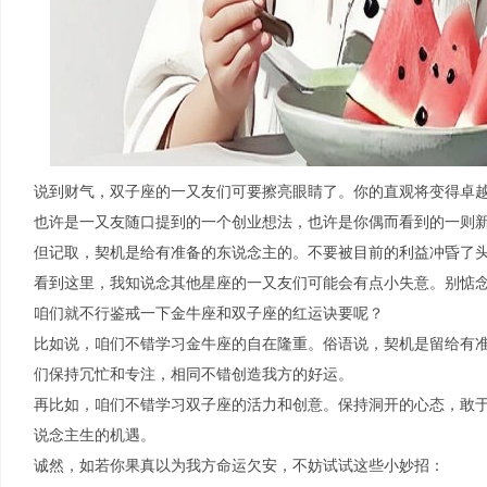
说到财气，双子座的一又友们可要擦亮眼睛了。你的直观将变得卓
也许是一又友随口提到的一个创业想法，也许是你偶而看到的一则
但记取，契机是给有准备的东说念主的。不要被目前的利益冲昏了
看到这里，我知说念其他星座的一又友们可能会有点小失意。别惦
咱们就不行鉴戒一下金牛座和双子座的红运诀要呢？
比如说，咱们不错学习金牛座的自在隆重。俗语说，契机是留给有
们保持冗忙和专注，相同不错创造我方的好运。
再比如，咱们不错学习双子座的活力和创意。保持洞开的心态，敢
说念主生的机遇。
诚然，如若你果真以为我方命运欠安，不妨试试这些小妙招：