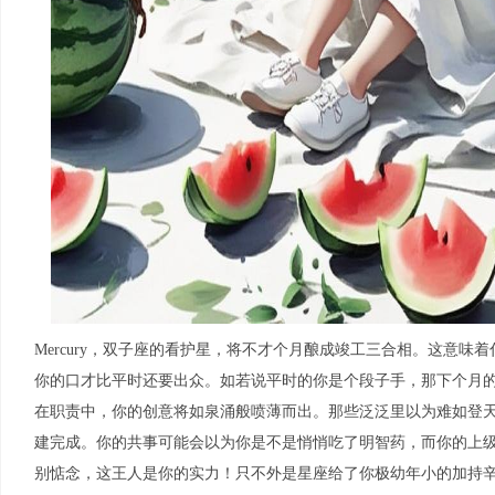
Mercury，双子座的看护星，将不才个月酿成竣工三合相。这意
你的口才比平时还要出众。如若说平时的你是个段子手，那下个月
在职责中，你的创意将如泉涌般喷薄而出。那些泛泛里以为难如登
建完成。你的共事可能会以为你是不是悄悄吃了明智药，而你的上
别惦念，这王人是你的实力！只不外是星座给了你极幼年小的加持