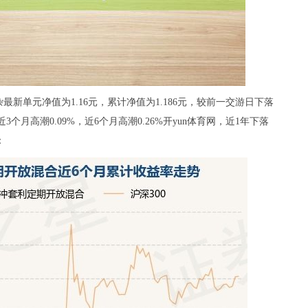
最新单元净值为1.16元，累计净值为1.186元，较前一交游日下落
3个月高潮0.09%，近6个月高潮0.26%开yun体育网，近1年下落
：