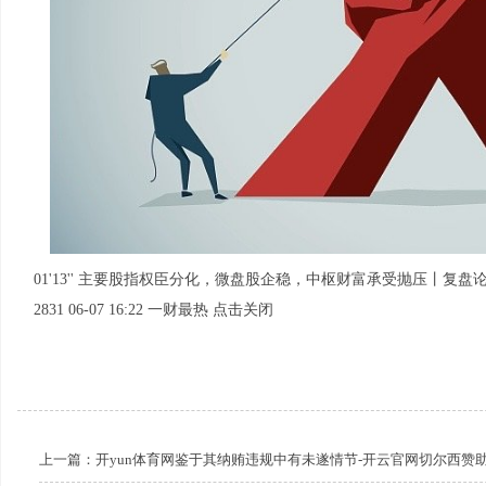
01'13'' 主要股指权臣分化，微盘股企稳，中枢财富承受抛压丨复盘
2831 06-07 16:22 一财最热 点击关闭
上一篇：
开yun体育网鉴于其纳贿违规中有未遂情节-开云官网切尔西赞助商(