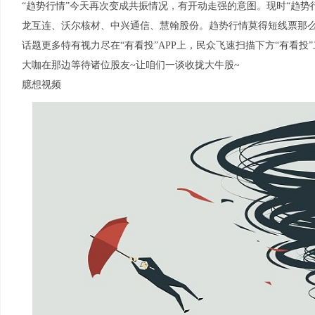
“趋势行情”今天再次变成共振情况，有开动走强的意图。现时“趋势
龙互连、沃尔核材、中兴通信、慧翰股份。趋势行情莫得短线票那
话题更多特有视力尽在“有看投”APP上，民众飞速扫描下方“有看投”
大咖在那边等待诸位股友~让咱们一谈收拢大牛股~
臆想视频