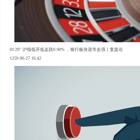
01'29'' 沪指低开低走跌0.90% ，银行板块逆市走强丨复盘论
1259 06-27 16:42