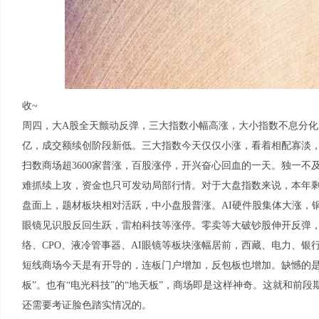
收~
周四，大A股全天颤动反弹，三大指数小幅高涨，大小指数不息分化。
亿，成交额续创阶段新低。三大指数今天仅仅小涨，看着相配寡淡
扫数商场超3600家普涨，百股涨停，开兴奋心回血的一天。独一
难抓续上攻，资金也只可发动局部行情。对于大盘指数来说，本年
盘面上，题材板块相对活跃，中小盘股普涨。AI硬件股集体大涨，铜
眼镜见识股反回生跃，雷柏科技等涨停。零卖等大破钞股伸开反弹
络、CPO、液冷管事器、AI眼镜等板块涨幅居前，西藏、电力、银
短线商场今天是有开导的，连板门户增加，反包板也增加。缺憾的是个
板”。也有“电光科技”的“地天板”，商场即是这样神奇。这就和前
还需要考证脸色踏实情况的。