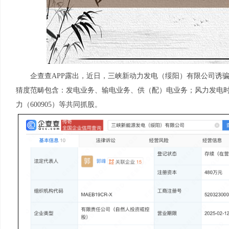
企查查APP露出，近日，三峡新动力发电（绥阳）有限公司诱骗
猜度范畴包含：发电业务、输电业务、供（配）电业务；风力发电
力（600905）等共同抓股。