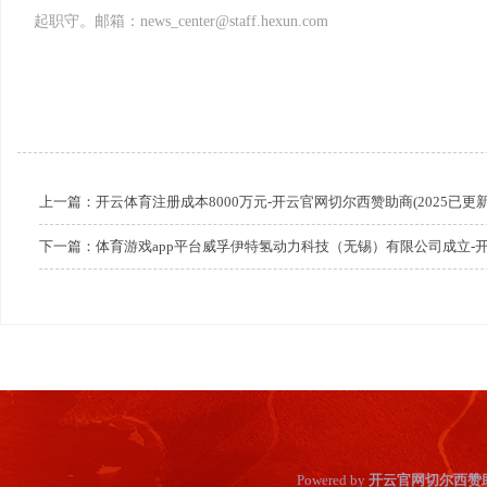
起职守。邮箱：news_center@staff.hexun.com
上一篇：
开云体育注册成本8000万元-开云官网切尔西赞助商(2025已更新
下一篇：
体育游戏app平台威孚伊特氢动力科技（无锡）有限公司成立-开云
口)
Powered by
开云官网切尔西赞助商