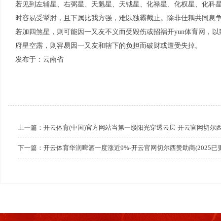
若见到左辅星、右弼星、天魁星、天钺星、化禄星、化权星、化科
时容易受掣肘，且下属比我方强，难以独霸截止。除非佳耦共同息
若加四煞星，则可能因一又友不义而受毁伤或招祸开yun体育网，
府星空露，则容易因一又友和辖下的负担而破财或遭受失掉。
发布于：云南省
上一篇：
开云体育(中国)官方网站当第一缕阳光穿透云层-开云官网切尔西赞助
下一篇：
开云体育华润啤酒一度涨近9%-开云官网切尔西赞助商(2025已更