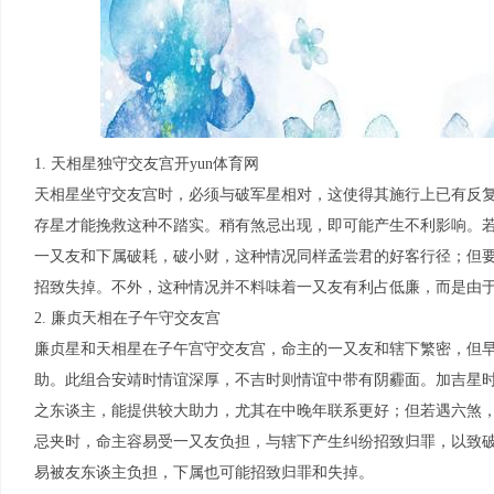
1. 天相星独守交友宫开yun体育网
天相星坐守交友宫时，必须与破军星相对，这使得其施行上已有反
存星才能挽救这种不踏实。稍有煞忌出现，即可能产生不利影响。
一又友和下属破耗，破小财，这种情况同样孟尝君的好客行径；但
招致失掉。不外，这种情况并不料味着一又友有利占低廉，而是由
2. 廉贞天相在子午守交友宫
廉贞星和天相星在子午宫守交友宫，命主的一又友和辖下繁密，但
助。此组合安靖时情谊深厚，不吉时则情谊中带有阴霾面。加吉星
之东谈主，能提供较大助力，尤其在中晚年联系更好；但若遇六煞
忌夹时，命主容易受一又友负担，与辖下产生纠纷招致归罪，以致
易被友东谈主负担，下属也可能招致归罪和失掉。