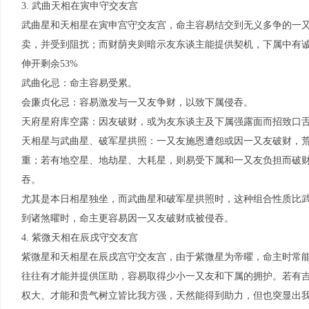
3. 武曲天相在寅申守交友宫
武曲星和天相星在寅申宫守交友宫，命主容易结交到无义多争的一
卖，并受到阻扰；而财荫夹则暗示友东谈主能提供契机，下属中有
伸开剩余53%
武曲化忌：命主容易受累。
会廉贞化忌：容易激发与一又友争财，以致下属侵吞。
天府星府库空露：因友破财，或为友东谈主及下属强露面而招致口
天相星与武曲星、破军星拱照：一又友施恩遭怨或因一又友破财，
重；若有地空星、地劫星、大耗星，则易受下属和一又友负担而破
吞。
尤其是本日相星独坐，而武曲星和破军星拱照时，这种组合性质比
到诸煞曜时，命主更容易因一又友破财或被侵吞。
4. 紫微天相在辰戌守交友宫
紫微星和天相星在辰戌宫守交友宫，由于紫微星为帝曜，命主时常
往往有才能并提供匡助，容易取得少小一又友和下属的拥护。若有
权大、才能和贵气树立皆比我方强，天然能得到助力，但也突显出