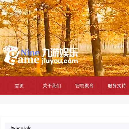
首页
关于我们
智慧教育
服务支持