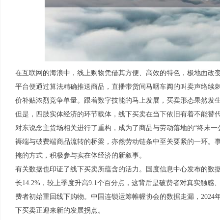
在互联网的海浪中，线上购物凭借其方便、高效的特色，极地面改
平台便通过算法精确推送商品，直播带货间马咽车阗的叫卖声络续
价补贴浓烈竞争单量。跟着数字技能的马上发展，买卖形态果然发
但是，四肢实体经济的环节载体，线下买卖在当下依旧有着不能替代
对东说念主货场相关进行了重构，成为了商品与劳动落地的“终末一
褥端与破费端商品流转的桥梁，亦然劳动链条中至关要紧的一环。
掩的方式，积极参与实在体经济的新叙事。
有关数据也印证了线下买卖所蕴含的活力。国度信息中心发布的数据
长14.2%，较上季度升高9.1个百分点，这背后是破费者对真实触
费者初始重回线下购物。中国连锁运筹帷幄协会的数据走漏，2024
下买卖正迎来新的发展拐点。