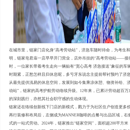
在城市里，链家门店化身“高考劳动站”，济急车随时待命，为考生
明，链家皂君庙一店早早开门营业，店外吊挂的“高考劳动站——接
时，一位家长带着考生走向一辆贴有“宽心高考 济急接送”象征的车
时期紧，正愁怎样且归休息呢，多亏牙东说念主提前帮衬预约了济急
从最先提供浅易的休息空间，发展到如今集乘凉休憩、物资补给、济
动站”，链家的高考护航劳动络续升级。12年来，已累计劳动超百万
的深刻践行，亦然其社会职守感的生动体现。
链家还在络续创新线下门店的新模式，戮力于为社区住户创造更多价
再行装修和布局后，左侧成为MANNER咖啡的点餐与出品区域，右
式的一站式劳动。2024年，链家推出“链家空间”，面积超200平