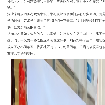
得更长久。公司荧惑咱们去作念一些实践探索，但资本又不需要个
试。”
深业东岭店周围有六所学校，学诞辰常就会和门店有好多互动。刘苑
学的时候，好多学生来到门店和咱们一齐分享。我那时纪录到了阿
供一些力所能及的劳动。”
从2022岁首始，每年的六一儿童节，刘苑齐会在店门口挂上一张
画。与小一又友一齐绘图五彩长卷这件事，刘苑对峙了三年，在社
成立了小小阅读室，收罗社区的古书，轮回阅读。门店的会议室也会在每
友作念功课的空间。