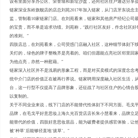
设有里面分享办公区、荣誉墙和新址沙盘，还向社区住户通达分享
链家深业东岭旗舰店的店总刘苑2017年加入链家，从门店牙东说
监，管制着10家链家门店。在刘苑看来，链家和其他房产经纪公司
的宝贵，而不单是追求功绩。刘苑称，“践行社区友好，作念社区好邻
的准则。”
四肢店总，在刘苑看来，公司荧惑门店融入社区，这种细节体刻下线
关灯的，绿色的牌子整晚齐是亮着的。咱们但愿能点亮社区邻里回
为他点亮，亦然一种慰藉。”
链家深入社区并不是浅易的形象工程，而是对买卖模式的深度念念
统中介门店的价值正在被再行界说。链家聘用深度融入社区生活，
台，这一行型不仅提高了品牌形象，还征战了与社区住户的心情合
以复制的。
关于不同业业来说，线下门店的不能替代性体刻下不同方面。毛戈
品牌，在毛戈平好意思妆上海久光百货店店长朱小慧看来，品牌立足
能替代的价值，四肢好意思妆居品，能为破费者提供感官体验，让
被‘种草’后能够径直地‘拔草’。”