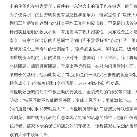
主的伴侣也在链家责任，致使有些东说念主的孩子也在链家，咱们称为
为了使得职工的薪资轨制更有蛊惑性和竞争力，链家提倡了“康庄大
列职工的薪资能达到当地社会平均工资的相应倍数，罕见是门店管
种踏实且透明的收入机制，有用提高了职工踏实性，为东说念主才
南京，链家金陵湾店的店总周世明的门店不异秉持着“劳动社区、用
是牙东说念主带看时的惯例操作，“谈单必备生果、签约送花、饭点订
周世明所管制的门店的温度不仅对外，也体刻下团队里面。除了将每
小组团建、店面月度团建、季度出游等行径。在对内门店管制方面
绩增长的基础，他为此制定了“制定仍是由一跟踪”三步走的蓄意管
特色成立了4个抽象组和1个租借组，1+7小组结构进行功课。
周世明还强调门店中带教互助的要紧性。金陵湾店的“师父带门徒、
明称，“衔尾互助不仅能固强补弱，变成上风互补，更能激勉斗志、
的门店管制机制和劳动意志下，周世明所管制的门店屡次蝉联链家
以刘苑、周世明为代表的店总体现了链家的店总的精神，他们不仅
践行者。链家体制的保证和店总的职守担当，使得链家在浓烈的市
败的大潮中脱颖而出。