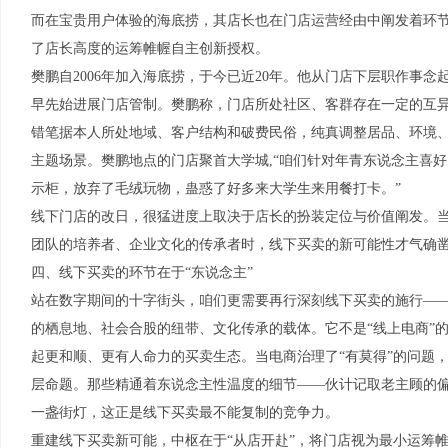
而在宝贵用户体验的海底捞，其店长也在门店运营经由中阐发着环
了店长高度的运筹帷幄自主创新授权。
樊鹏自2006年加入海底捞，于今已近20年。他从门店下层职作事念
早先始进展门店管制。樊鹏称，门店所处社区、客群存在一定的互异
错笔据本人所处地域、客户结构和破费民俗，纯真调整居品、环境
主题场景。樊鹏地点的门店聚首大学城,“咱们针对年青东说念主喜
示柜，放弃了毛绒玩物，蛊惑了好多来大学生来用餐打卡。”
线下门店的改日，很猛进度上取决于店长的扮装定位与价值阐发。
团队的培养者、企业文化的传承者时，线下买卖的新可能性才气确
四、线下买卖的环节在于“东说念主”
站在数字期间的十字街头，咱们更需要再行深刻线下买卖的施行—
的栖息地、社会合股的纽带、文化传承的载体。它不是“线上电商”的
起更和顺、更有人命力的买卖生态。当电商治理了“有莫得”的问题，线
层命题。那些精通着东说念主性温度的细节——伙计记取老主顾的
一盏街灯，这正是线下买卖最不能复制的竞争力。
重建线下买卖新可能，中枢在于“从店开赴”，将门店视为最小运筹