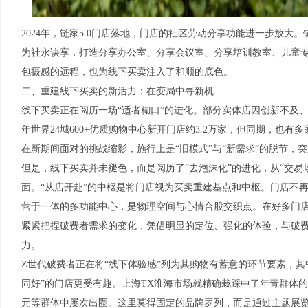
2024年，链家5.0门店落地，门店的社区劳动分享功能进一步放
为社永诀享，打造分享办公室、分享会议室、分享培训教室、儿童
包摄感的远程，也为线下买卖注入了和顺的底色。
二、重建线下买卖的新活力：在变局中寻新机
线下买卖正在阅历一场“适者糊口”的进化。部分实体店因创新不及、
年世界24城600+优质购物中心新开门店约3.2万家，但同期，也
在新期间面对的挑战缩影，施行上是“旧模式”与“新需求”的脱节，
但是，线下买卖并未褪色，而是阅历了“去泡沫化”的进化，从“交易场
面。“从店开赴”的中枢是将门店视为买卖重建基点和中枢。门店不
营于一体的多功能中心，是物理空间与心情合股交织点。在好多门
紧紧把捏破费者需求的变化，凭借明显的定位、强化的体验，与破
力。
Z世代破费者正在将“线下体验感”列为其购物有蓄意的环节要素，其中
同好”的门店更受有趣。上海TX淮海市场就精确栽踩中了年青群体的
元等群体中屡次出圈。这里莫得固定的品牌罗列，而是通过主题展