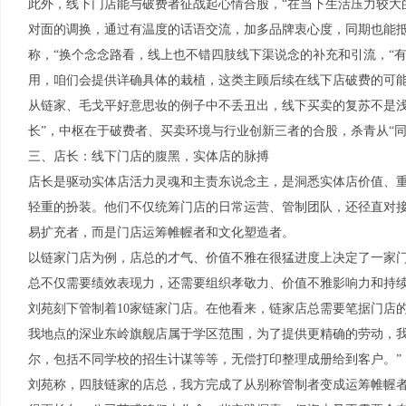
此外，线下门店能与破费者征战起心情合股，“在当下生活压力较大
对面的调换，通过有温度的话语交流，加多品牌衷心度，同期也能抵
称，“换个念念路看，线上也不错四肢线下渠说念的补充和引流，“
用，咱们会提供详确具体的栽植，这类主顾后续在线下店破费的可能
从链家、毛戈平好意思妆的例子中不丢丑出，线下买卖的复苏不是浅
长”，中枢在于破费者、买卖环境与行业创新三者的合股，杀青从“同
三、店长：线下门店的腹黑，实体店的脉搏
店长是驱动实体店活力灵魂和主责东说念主，是洞悉实体店价值、
轻重的扮装。他们不仅统筹门店的日常运营、管制团队，还径直对
易扩充者，而是门店运筹帷幄者和文化塑造者。
以链家门店为例，店总的才气、价值不雅在很猛进度上决定了一家
总不仅需要绩效表现力，还需要组织孝敬力、价值不雅影响力和持
刘苑刻下管制着10家链家门店。在他看来，链家店总需要笔据门店
我地点的深业东岭旗舰店属于学区范围，为了提供更精确的劳动，
尔，包括不同学校的招生计谋等等，无偿打印整理成册给到客户。”
刘苑称，四肢链家的店总，我方完成了从别称管制者变成运筹帷幄者