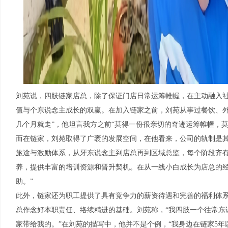
刘苑说，四肢链家店总，除了保证门店日常运筹帷幄，在主动融入
值与个东说念主成长的双赢。在加入链家之前，刘苑从事过餐饮、外
几个月就走”，他坦言我方之前“莫得一份很亲切的奇迹运筹帷幄，莫
而在链家，刘苑取得了广袤的发展空间，在他看来，公司的轨制是其
旅途与激励体系，从牙东说念主到店总再到区域总监，每个阶段齐
养，提供丰富的培训资源和晋升契机。在从一线小白成长为店总的
助。”
此外，链家还为职工提供了具有竞争力的薪资待遇和完善的福利体
总作念好本职责任、络续精进的基础。刘苑称，“我四肢一个往常东
家带给我的。”在刘苑的描写中，他并不是个例，“我身边在链家5