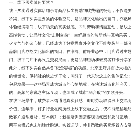
一、线下买卖缘何要紧？
线下买卖通过实体店铺杀青商品从坐褥端到破费端的畅达，不仅是
桥梁。线下买卖是要紧的体验空间、是品牌文化输出的窗口，亦然
体验经济期间，线下场景的真实触感、即时劳动和情面互动，是线
高端劳动，让品牌文化“走到台前”；生鲜超市的簇新感与互动采买
火食气与外谈心情，已经成为了好意思食外交文化不能割裂的一部
品牌门店亦然文化输出的窗口。在潮牌、前锋业态中，门店通过主
门。线下门店不再只是交易局面，更是品牌磁场和破费者打卡分享
此外，线下买卖自然具备“记念容器”的功能。北京王府井百货大楼的
的铝饭盒、供销社的铁皮饼干盒，叫醒了一代东说念主的集体记念
包起糖果——这些场景成为城市的心情地标，在快速城市化的今天
的、高频的东说念主际互动，也组成了城市“弱合股”的要紧开头。
在线下场景中，破费者不错通过真实触感、即时劳动取得线上交易
价值。连年来，好多行业在阅历线上线下交融之后，仍不能隐秘地
致客户通常退货，资本飙升；栽植培训因需要现场氛围和及时互动，
网平台模式也未能胜仗跑通。实践证明，并非悉数的买卖场景齐安