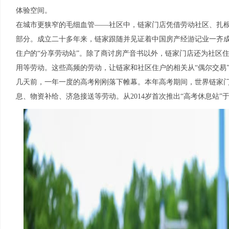
体验空间。
在城市更狭窄的毛细血管——社区中，链家门店凭借劳动社区、扎
部分。成立二十多年来，链家跟随并见证着中国房产经游记业一齐
住户的“分享劳动站”。除了商讨房产音书以外，链家门店还为社区
用等劳动。这些高频的劳动，让链家和社区住户的相关从“偶尔交易”
几天前，一年一度的高考刚刚落下帷幕。本年高考期间，世界链家门
息、物资补给、济急接送等劳动。从2014岁首次推出“高考休息站”